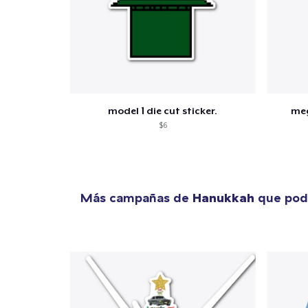
model 1 die cut sticker.
meg
$6
Más campañas de
Hanukkah
que podr