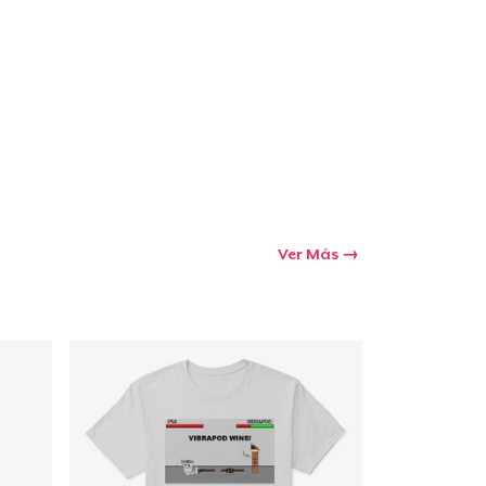
Ir al carrito
Cant.
prando
Ver Más