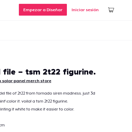
Empezar a Diseñar
Iniciar sesión
file - tsm 2t22 figurine.
 solar panel merch store
odel file of 2t22 from tornado siren madness. just 3d
nt\color it. voila! a tsm 2t22 figurine.
ting it white to make it easier to color.
5cm