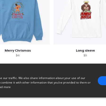
Merry Chrismas
Long sleeve
$41
$31
e our traffic. We also share information about your use of our
 combine it with other information that you’ve provided to them or
ad more
E
TARGETING
FUNCTIONALITY
UNCLASSIFIED