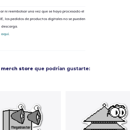
ar ni reembolsar una vez que se haya procesado el
 UE, los pedidos de productos digitales no se pueden
lo añadido al
carrito
a descarga.
s
aquí
.
alizar y pagar pedido
Seguir com
l merch store
que podrían gustarte: