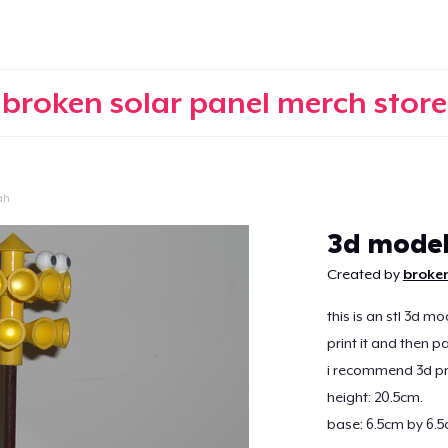
broken solar panel merch store
ah
Continuar
3d model 
Created by
broken
this is an stl 3d m
print it and then pai
i recommend 3d prin
height: 20.5cm.
base: 6.5cm by 6.