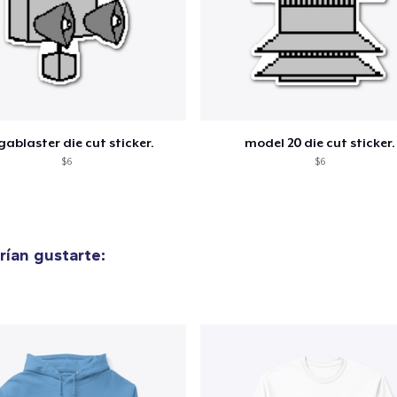
ablaster die cut sticker.
model 20 die cut sticker.
$6
$6
ían gustarte: