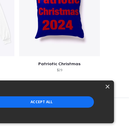
Patriotic Christmas
$29
×
ACCEPT ALL