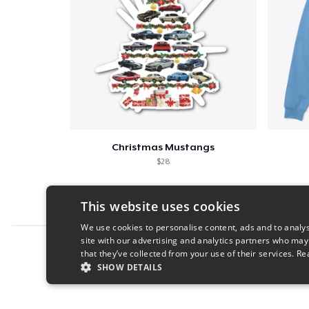
Christmas Mustangs
$28
This website uses cookies
We use cookies to personalise content, ads and to analys
site with our advertising and analytics partners who may
Report this product
that they’ve collected from your use of their services.
Re
SHOW DETAILS
STRICTLY NECESSARY
PERFORMANC