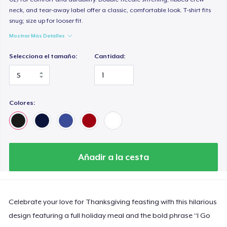
neck, and tear-away label offer a classic, comfortable look. T-shirt fits
snug; size up for looser fit.
Mostrar Más Detalles
Selecciona el tamaño:
Cantidad:
Colores:
Añadir a la cesta
Celebrate your love for Thanksgiving feasting with this hilarious
design featuring a full holiday meal and the bold phrase “I Go