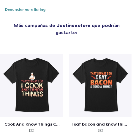
Denunciar esta listing
Más campañas de
Justinsestore
que podrían
gustarte:
I Cook And Know Things Chef
I eat bacon and know things
$22
$22