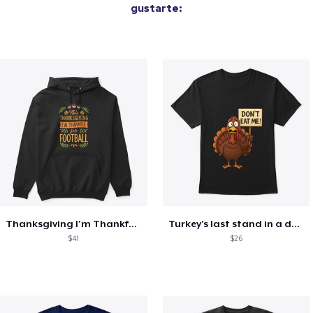
gustarte:
Thanksgiving I'm Thankful For Football
Turkey's last stand in a design
$41
$26