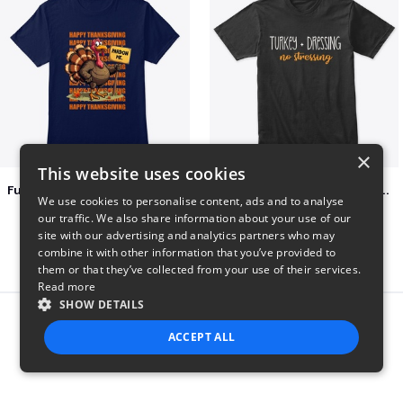
×
This website uses cookies
Funny Thanksgiving Turkey Pardon Tee
Turkey + Dressing, No Stressing
We use cookies to personalise content, ads and to analyse
$23
$36
our traffic. We also share information about your use of our
site with our advertising and analytics partners who may
combine it with other information that you’ve provided to
them or that they’ve collected from your use of their services.
Read more
SHOW DETAILS
Report this product
ACCEPT ALL
STRICTLY NECESSARY
PERFORMANCE