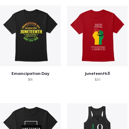
Emancipation Day
Juneteenth3
$18
$20