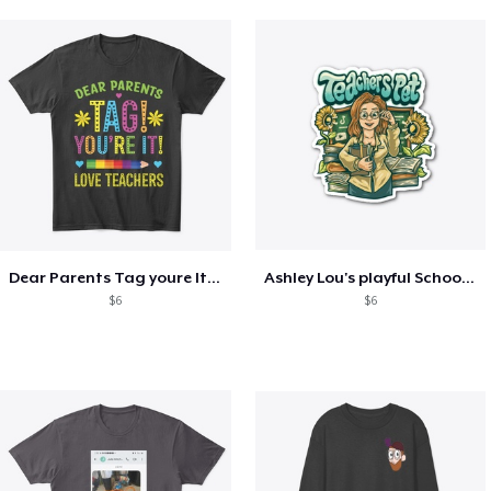
Dear Parents Tag youre It Love Teachers
Ashley Lou's playful School🏠 Collection
$6
$6