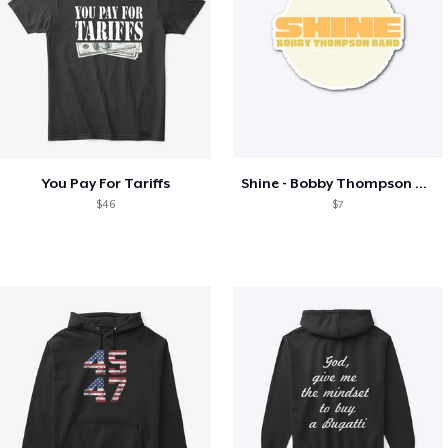
You Pay For Tariffs
Shine - Bobby Thompson Band Merch
$46
$7