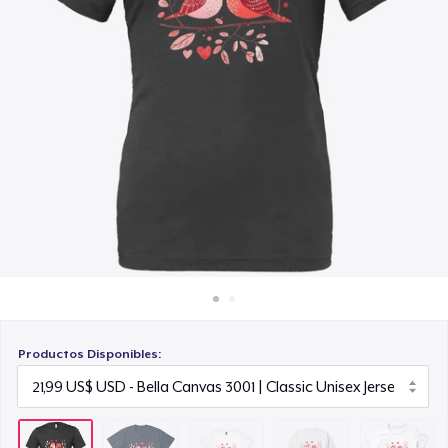
Cómo funciona
29,99 US$
Venda en todas partes
Unisex Classic Crewneck Sweatshirt
Venda lo que sea
29,99 US$
Women's Classic Tee
23,99 US$
Women's Comfort Tee
21,99 US$
Women's Boyfriend Tee
23,99 US$
Productos Disponibles:
Tru Transfer Unisex Crewneck Sweatshirt
38,99 US$