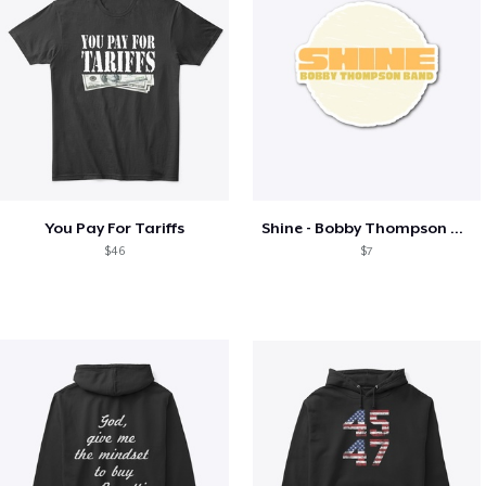
You Pay For Tariffs
Shine - Bobby Thompson Band Merch
$46
$7