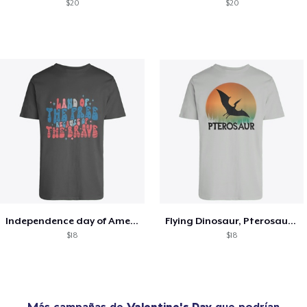
$20
$20
Independence day of America, 4th of July
Flying Dinosaur, Pterosaur silhouette
$18
$18
Más campañas de
Valentine's Day
que podrían