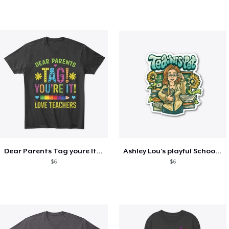
Dear Parents Tag youre It Love Teachers
Ashley Lou's playful School🏠 Collection
$6
$6