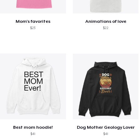
Mom's favorites
Animations of love
$23
$22
Best mom hoodie!
Dog Mother Geology Lover
$41
$41