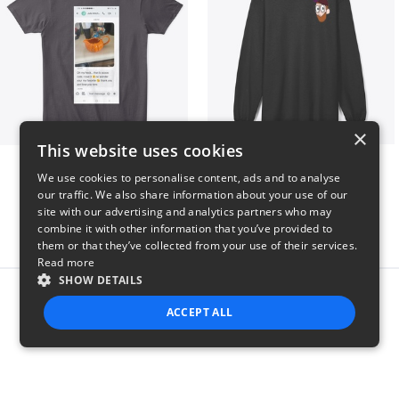
×
This website uses cookies
Clint Mitchell
Highwater Logo L10 3
We use cookies to personalise content, ads and to analyse
$24
$36
our traffic. We also share information about your use of our
site with our advertising and analytics partners who may
combine it with other information that you’ve provided to
them or that they’ve collected from your use of their services.
Read more
SHOW DETAILS
Report this product
ACCEPT ALL
STRICTLY NECESSARY
PERFORMANCE
TARGETING
FUNCTIONALITY