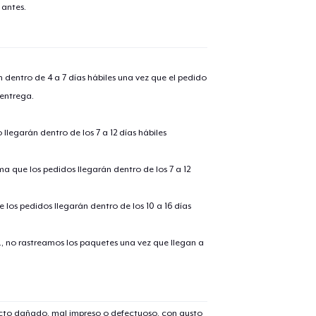
 antes.
lo añadido al
carrito
n dentro de 4 a 7 días hábiles una vez que el pedido
 entrega.
alizar y pagar pedido
Seguir com
llegarán dentro de los 7 a 12 días hábiles
ima que los pedidos llegarán dentro de los 7 a 12
 los pedidos llegarán dentro de los 10 a 16 días
., no rastreamos los paquetes una vez que llegan a
ucto dañado, mal impreso o defectuoso, con gusto