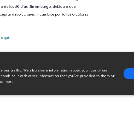
o de los 30 días. Sin embargo, debido a que
eptar devoluciones ni cambios por tallas o colores
s
aquí
.
e our traffic. We also share information about your use of our
 combine it with other information that you’ve provided to them or
ad more
E
TARGETING
FUNCTIONALITY
UNCLASSIFIED
trictly necessary
Performance
Targeting
Functionality
Unclassified
uch as user login and account management. The website cannot be used properly without 