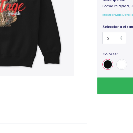
Forma relajada, u
Mostrar Más Detall
Selecciona el ta
Colores: