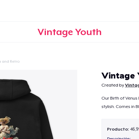
Vintage Youth
a and Retro
Continuar
Vintage 
Created by
Vinta
Our Birth of Venus
stylish. Comes in B
Producto:
46,9
Descripción: