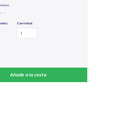
nisexo
es
maño:
Cantidad:
Añadir a la cesta