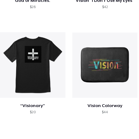
God of Miracles.
Vision "I Don't Use My Eyes"
$28
$42
“Visionary”
Vision Colorway
$20
$44