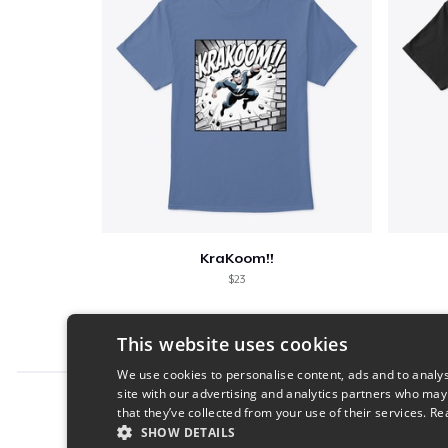
KraKoom!!
$23
This website uses cookies
We use cookies to personalise content, ads and to analys
site with our advertising and analytics partners who may
Report this product
that they’ve collected from your use of their services.
Re
SHOW DETAILS