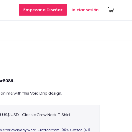
Empezar a Diseñar
Iniciar sesión
p
r8086...
 anime with this Void Drip design.
9 US$ USD - Classic Crew Neck T-Shirt
able for everyday wear. Crafted from 100% Cotton (4-6