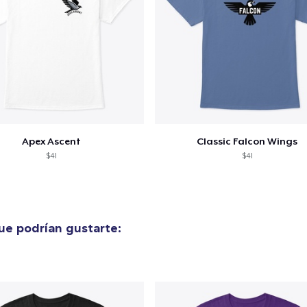
Apex Ascent
Classic Falcon Wings
$41
$41
e podrían gustarte: