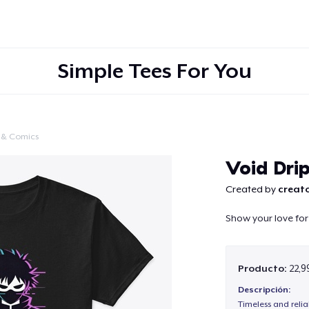
Simple Tees For You
 & Comics
Continuar
Void Dri
Created by
creato
Show your love for
Producto:
22,9
Descripción:
Timeless and reli