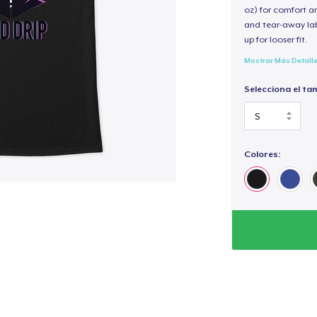
oz) for comfort an
and tear-away label
up for looser fit.
Mostrar Más Detall
Selecciona el ta
Colores: