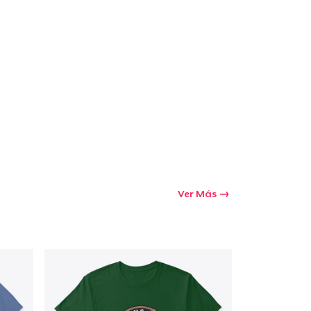
Ir al carrito
Cant.
prando
Ver Más