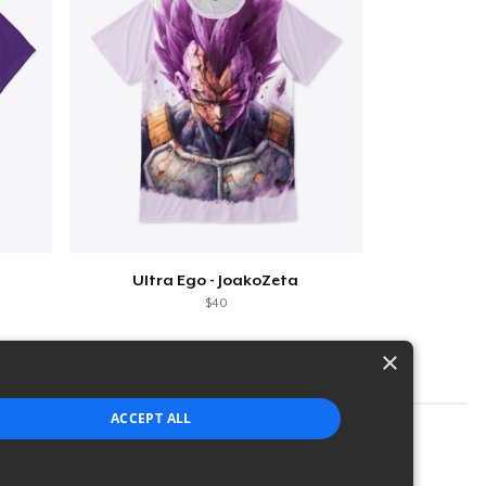
Ultra Ego - JoakoZeta
$40
×
ACCEPT ALL