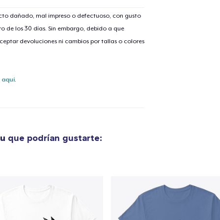
ucto dañado, mal impreso o defectuoso, con gusto
o de los 30 días. Sin embargo, debido a que
eptar devoluciones ni cambios por tallas o colores
lo añadido al
carrito
s
aquí
.
alizar y pagar pedido
Seguir com
ou
que podrían gustarte: