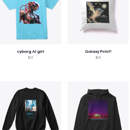
cyborg AI girl
Galaxy Print!
$23
$25