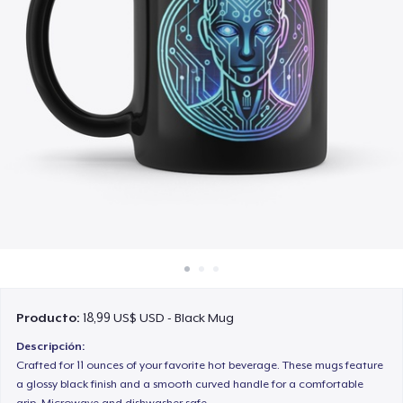
Cómo funciona
Venda en todas partes
Venda lo que sea
Producto:
18,99 US$ USD - Black Mug
Descripción:
Crafted for 11 ounces of your favorite hot beverage. These mugs feature
a glossy black finish and a smooth curved handle for a comfortable
grip. Microwave and dishwasher safe.