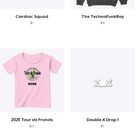
Cardiac Squad
The TechnoFunkBoy
$7
$41
2025 Tour de Fronds
Double X Drop 1
$22
$7