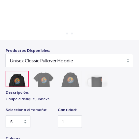
Cómo funciona
Venda en todas partes
Mug
Venda lo que sea
Productos Disponibles:
Descripción:
Coupe classique, unisexe
Selecciona el tamaño:
Cantidad:
Colores: