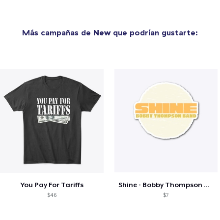
Más campañas de
New
que podrían gustarte:
You Pay For Tariffs
Shine - Bobby Thompson Band Merch
$46
$7