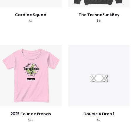
Cardiac Squad
The TechnoFunkBoy
$7
$41
2025 Tour de Fronds
Double X Drop 1
$22
$7