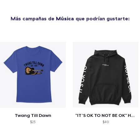
Más campañas de
Música
que podrían gustarte:
Twang Till Dawn
"IT'S OK TO NOT BE OK" Hoodie (BP LOGO)
$23
$40