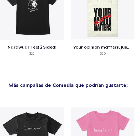
Nardwuar Tee! 2 Sided!
Your opinion matters, Just not to me!
$22
$20
Más campañas de
Comedia
que podrían gustarte: