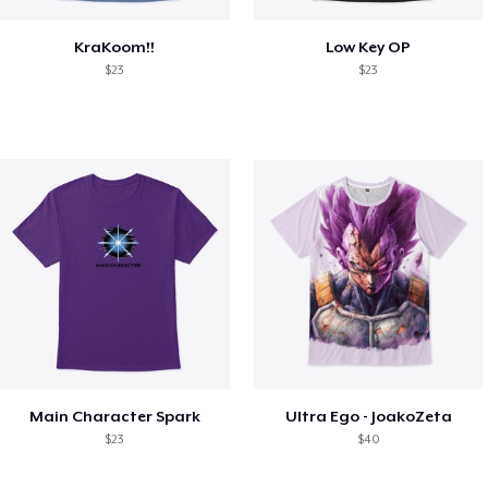
KraKoom!!
Low Key OP
$23
$23
Main Character Spark
Ultra Ego - JoakoZeta
$23
$40