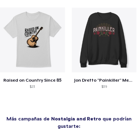
Raised on Country Since 85
Jon Dretto "Painkiller" Merch Collection
$23
$39
Más campañas de
Nostalgia and Retro
que podrían
gustarte: