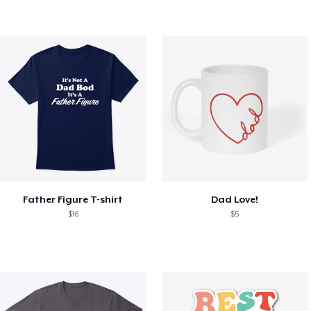
Father Figure T-shirt
Dad Love!
$16
$5