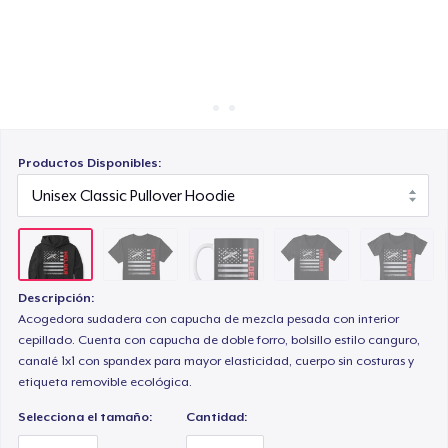
Cómo funciona
Venda en todas partes
Premium V-Neck Tee
Venda lo que sea
Women's Comfort Tee
Productos Disponibles:
Classic Long Sleeve Tee
Descripción:
Next Level 3600 | Premium Ring-Spun Cotton T-Shirt
Acogedora sudadera con capucha de mezcla pesada con interior
cepillado. Cuenta con capucha de doble forro, bolsillo estilo canguro,
canalé 1x1 con spandex para mayor elasticidad, cuerpo sin costuras y
Premium V-Neck Tee
etiqueta removible ecológica.
Selecciona el tamaño:
Cantidad: