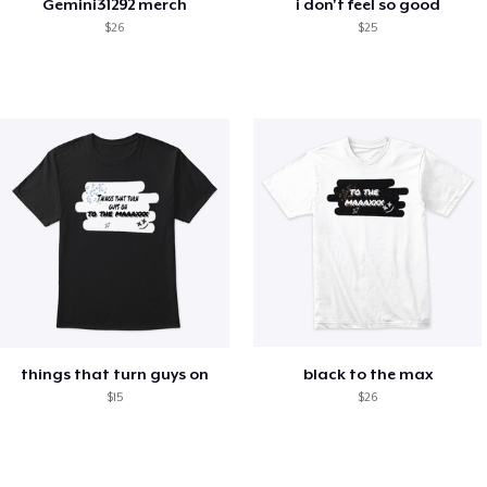
Gemini31292 merch
i don't feel so good
$26
$25
things that turn guys on
black to the max
$15
$26