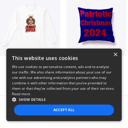
×
This website uses cookies
Long sleeve
Patriotic Christmas
We use cookies to personalise content, ads and to analyse
$31
$29
our traffic. We also share information about your use of our
site with our advertising and analytics partners who may
combine it with other information that you’ve provided to
them or that they’ve collected from your use of their services.
Read more
SHOW DETAILS
Report this product
ACCEPT ALL
STRICTLY NECESSARY
PERFORMANCE