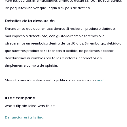
Para los pedidos internacionales enviados desde EE. UU., no rastreamos
los paquetes una vez que llegan a su país de destino.
Detalles de la devolución
Entendemos que ocurren accidentes. Si recibe un producto dañado,
mal impreso o defectuoso, con gusto lo reemplazaremos o le
ofreceremos un reembolso dentro de los 30 días. Sin embargo, debido a
que nuestros productos se fabrican a pedido, no podemos aceptar
devoluciones ni cambios por tallas o colores incorrectos o si
simplemente cambia de opinión.
Más información sobre nuestra política de devoluciones
aquí
.
ID de campaña
who-s-flippin-idea-was-this-t
Denunciar esta listing