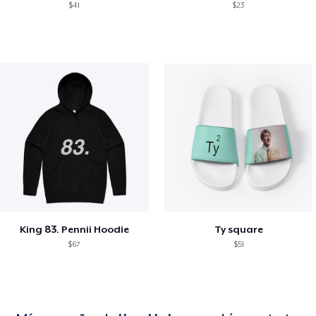
$41
$23
King 83. Pennii Hoodie
Ty square
$67
$51