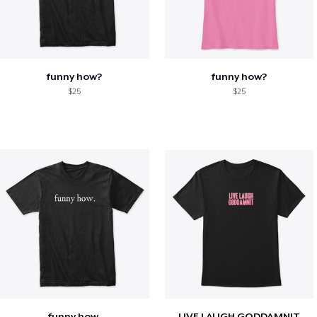
funny how?
funny how?
$25
$25
funny how.
LIVE LAUGH GODDAMNIT