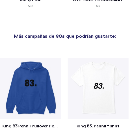
$25
$17
Más campañas de
80s
que podrían gustarte:
King 83 Pennii Pullover Hoodie
King 83. Pennii t shirt