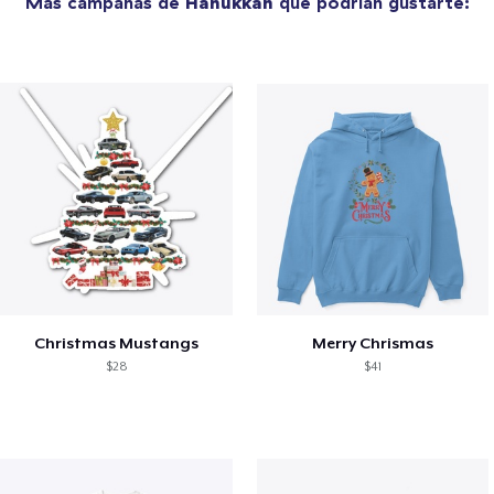
Más campañas de
Hanukkah
que podrían gustarte:
Christmas Mustangs
Merry Chrismas
$28
$41