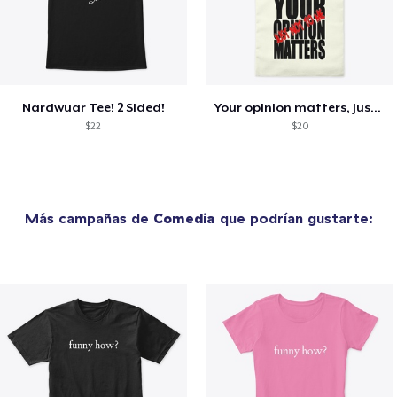
Nardwuar Tee! 2 Sided!
Your opinion matters, Just not to me!
$22
$20
Más campañas de
Comedia
que podrían gustarte: