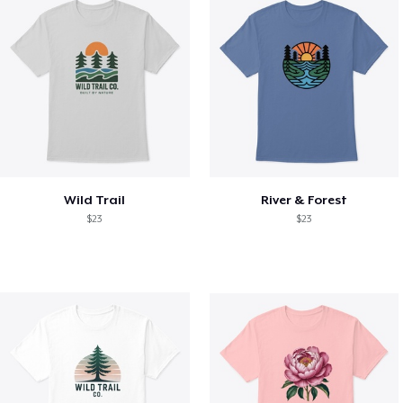
Wild Trail
River & Forest
$23
$23