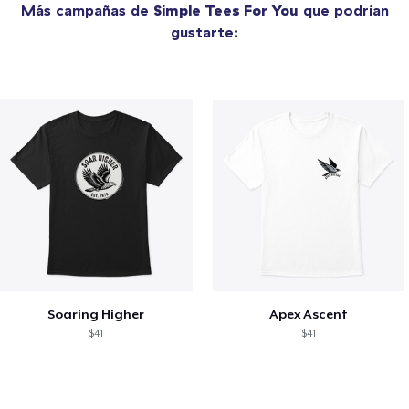
Más campañas de
Simple Tees For You
que podrían
gustarte:
Soaring Higher
Apex Ascent
$41
$41