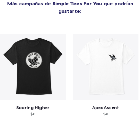
Más campañas de
Simple Tees For You
que podrían
gustarte:
Soaring Higher
Apex Ascent
$41
$41