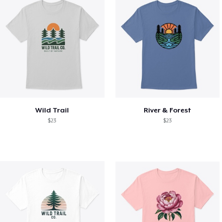
Wild Trail
River & Forest
$23
$23