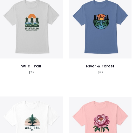
Wild Trail
River & Forest
$23
$23