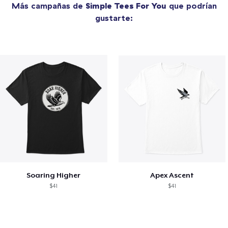
Más campañas de
Simple Tees For You
que podrían
gustarte:
Soaring Higher
Apex Ascent
$41
$41