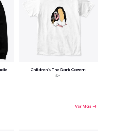
prando
odie
Children's The Dark Cavern
$24
Ver Más