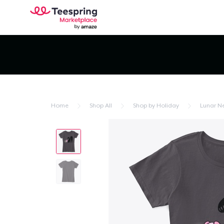
Home
Shop All
Shop by Holiday
Lunar N