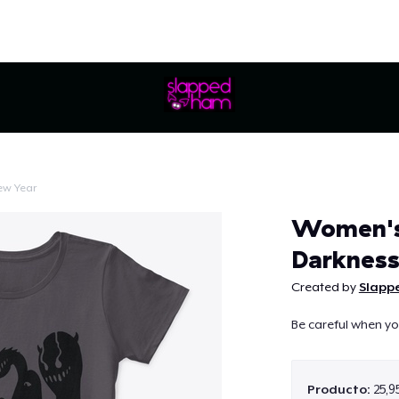
ew Year
Continuar
Women's
Darkness
Created by
Slapp
Be careful when yo
Producto:
25,9