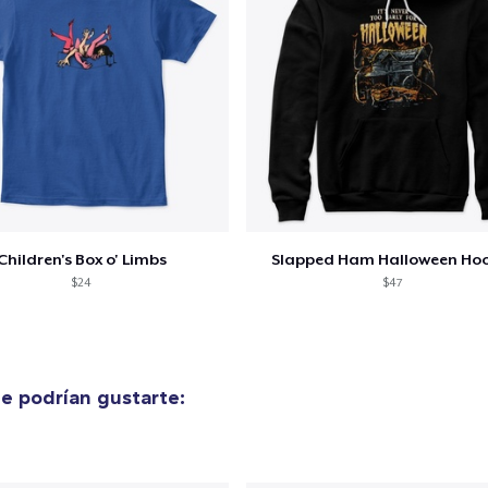
alizar y pagar pedido
Seguir com
Children's Box o' Limbs
Slapped Ham Halloween Ho
$24
$47
e podrían gustarte: