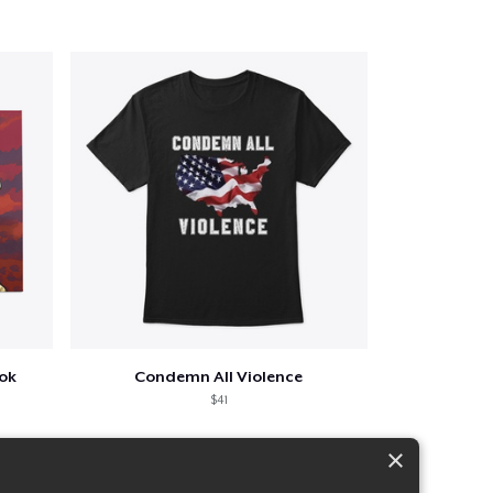
ook
Condemn All Violence
$41
×