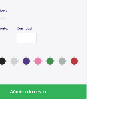
isexe
es
maño:
Cantidad:
Añadir a la cesta