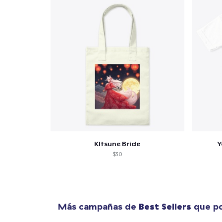
KItsune Bride
Y
$30
Más campañas de
Best Sellers
que po