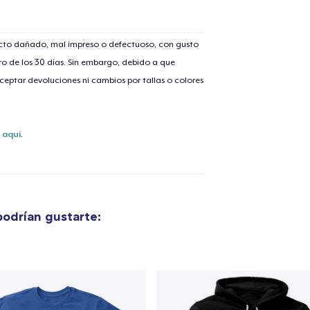
ucto dañado, mal impreso o defectuoso, con gusto
o de los 30 días. Sin embargo, debido a que
eptar devoluciones ni cambios por tallas o colores
s
aquí
.
odrían gustarte:
lo añadido al
carrito