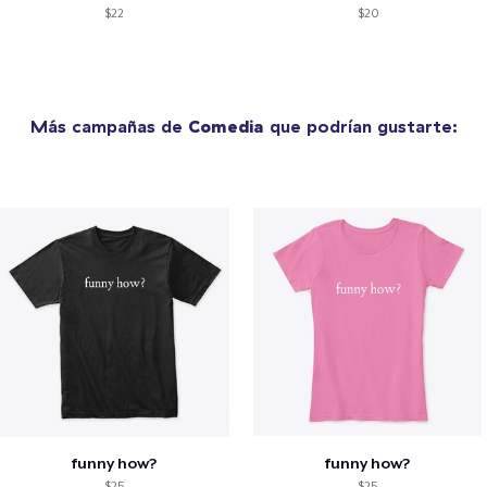
$22
$20
Más campañas de
Comedia
que podrían gustarte:
funny how?
funny how?
$25
$25