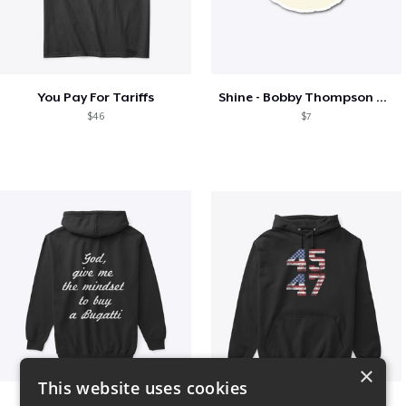
You Pay For Tariffs
Shine - Bobby Thompson Band Merch
$46
$7
×
This website uses cookies
B
Vintage 45-47 Design