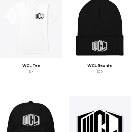
WCL Tee
WCL Beanie
$17
$20