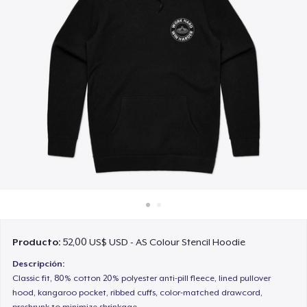
Cómo funciona
Venda en todas partes
Venda lo que sea
Producto:
52,00 US$ USD - AS Colour Stencil Hoodie
Descripción:
Classic fit, 80% cotton 20% polyester anti-pill fleece, lined pullover
hood, kangaroo pocket, ribbed cuffs, color-matched drawcord,
preshrunk to minimize shrinkage