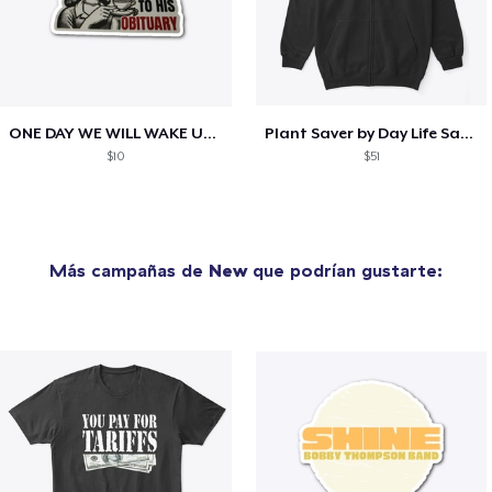
ONE DAY WE WILL WAKE UP TO HIS OBITUARY
Plant Saver by Day Life Saver by Night
$10
$51
Más campañas de
New
que podrían gustarte: