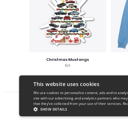
Christmas Mustangs
$28
This website uses cookies
We use cookies to personalise content, ads and to analys
site with our advertising and analytics partners who may
Report this product
that they’ve collected from your use of their services.
Re
SHOW DETAILS
STRICTLY NECESSARY
PERFORMANC