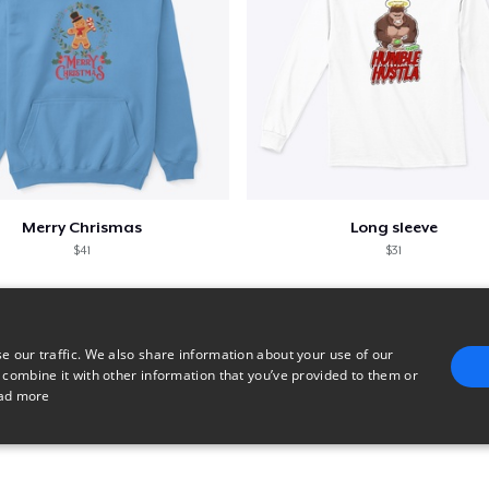
Merry Chrismas
Long sleeve
$41
$31
e our traffic. We also share information about your use of our
 combine it with other information that you’ve provided to them or
ad more
E
TARGETING
FUNCTIONALITY
UNCLASSIFIED