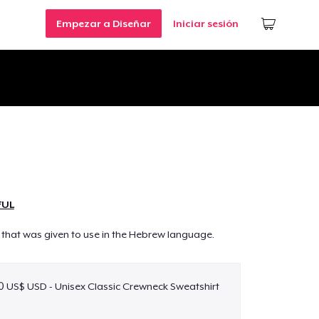
Empezar a Diseñar
Iniciar sesión
FUL
that was given to use in the Hebrew language.
0 US$ USD - Unisex Classic Crewneck Sweatshirt