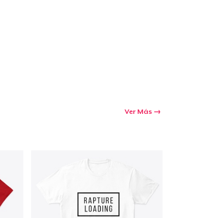
Ir al carrito
Cant.
prando
Ver Más