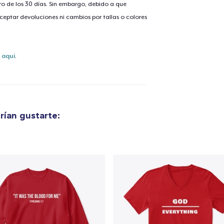
o de los 30 días. Sin embargo, debido a que
eptar devoluciones ni cambios por tallas o colores
lo añadido al
carrito
s
aquí
.
alizar y pagar pedido
Seguir com
ían gustarte: