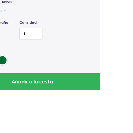
, unisex
es
maño:
Cantidad:
Añadir a la cesta