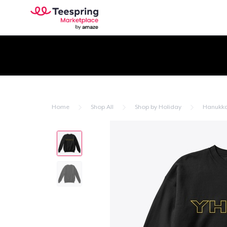
Home
Shop All
Shop by Holiday
Hanukk