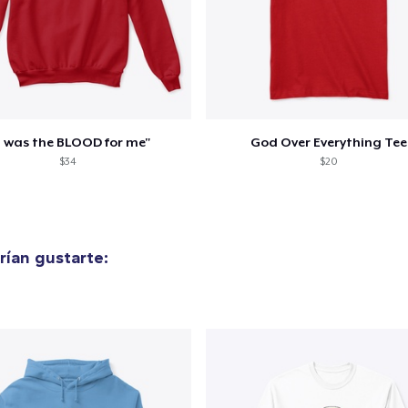
t was the BLOOD for me"
God Over Everything Tee
$34
$20
ían gustarte: