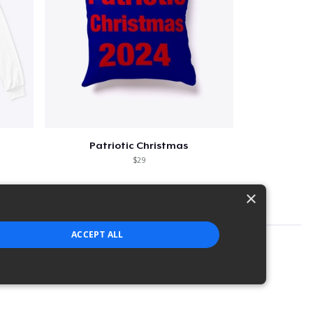
Patriotic Christmas
$29
×
ACCEPT ALL