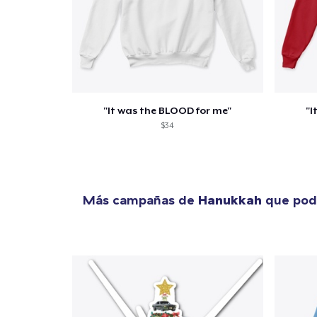
"It was the BLOOD for me"
"I
$34
Más campañas de
Hanukkah
que podr