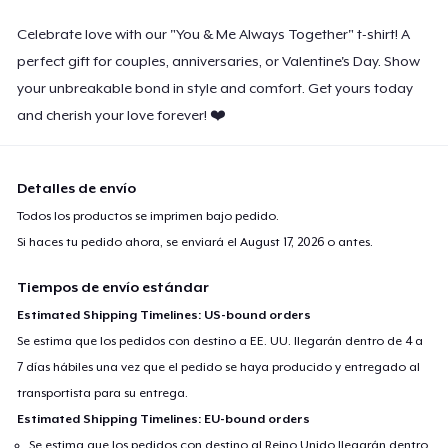
Celebrate love with our "You & Me Always Together" t-shirt! A
perfect gift for couples, anniversaries, or Valentine's Day. Show
your unbreakable bond in style and comfort. Get yours today
and cherish your love forever! ❤️
Detalles de envío
Todos los productos se imprimen bajo pedido.
Si haces tu pedido ahora, se enviará el
August 17, 2026
o antes.
Tiempos de envío estándar
Estimated Shipping Timelines: US-bound orders
Se estima que los pedidos con destino a EE. UU. llegarán dentro de 4 a
7 días hábiles una vez que el pedido se haya producido y entregado al
transportista para su entrega.
Estimated Shipping Timelines: EU-bound orders
Se estima que los pedidos con destino al Reino Unido llegarán dentro