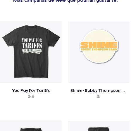
You Pay For Tariffs
Shine - Bobby Thompson Band Merch
$46
$7