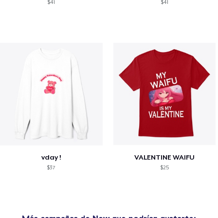
$41
$41
vday !
VALENTINE WAIFU
$37
$25
Más campañas de
New
que podrían gustarte: