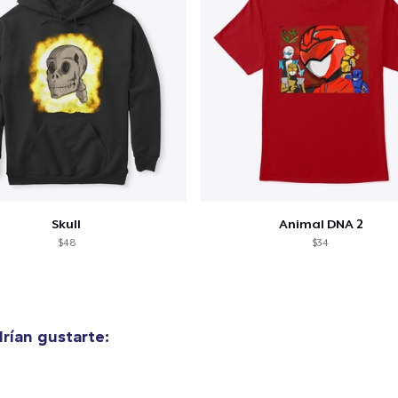
Unisex Classic Crewneck Sweatshirt
33,99 US$
Classic Long Sleeve Tee
25,99 US$
Skull
Animal DNA 2
$48
$34
rían gustarte: