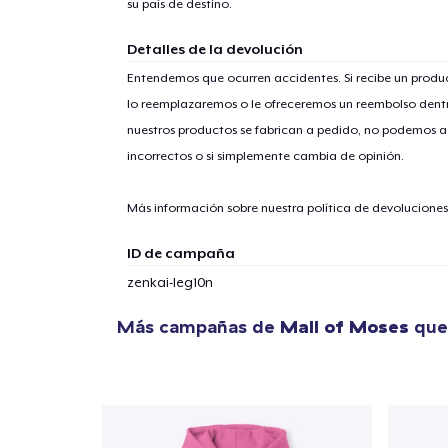
su país de destino.
Detalles de la devolución
Entendemos que ocurren accidentes. Si recibe un prod
lo reemplazaremos o le ofreceremos un reembolso dentr
1
artícu
nuestros productos se fabrican a pedido, no podemos ac
incorrectos o si simplemente cambia de opinión.
Más información sobre nuestra política de devolucione
Fin
ID de campaña
zenkai-leg10n
Más campañas de
Mall of Moses
que 