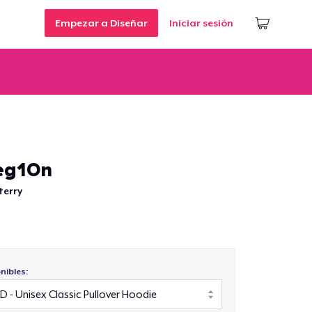
Empezar a Diseñar
Iniciar sesión
eg10n
terry
nibles: