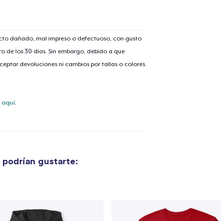
ucto dañado, mal impreso o defectuoso, con gusto
o de los 30 días. Sin embargo, debido a que
lo añadido al
carrito
eptar devoluciones ni cambios por tallas o colores
s
aquí
.
alizar y pagar pedido
Seguir com
Unisex Classic Pullover Hoodie
38,99 US$
podrían gustarte:
Classic Crew Neck T-Shirt
21,99 US$