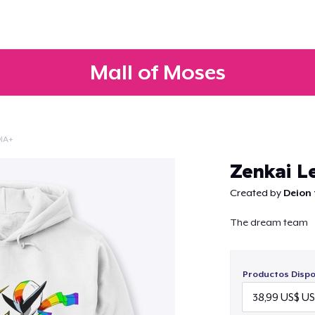
Mall of Moses
IA+
Continuar
Zenkai L
Created by
Deion 
The dream team
Productos Dispo