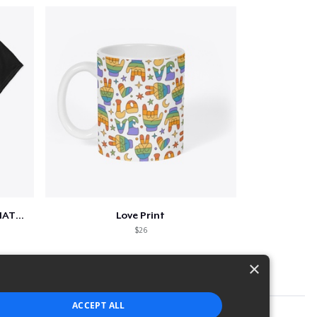
SCIENCE IS REAL, BLACK LIVES MATTER
Love Print
$26
×
ACCEPT ALL