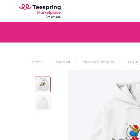
Home
Shop All
Shop by Category
LGBTQ