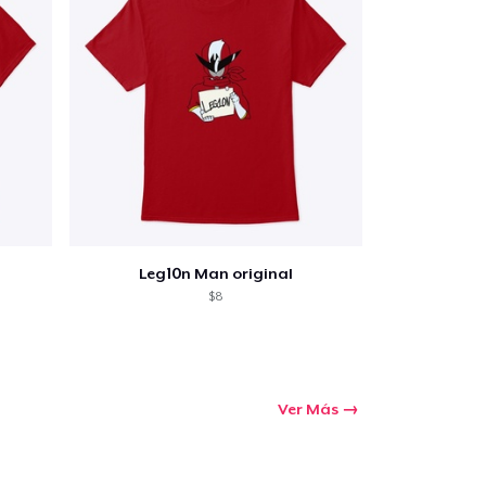
Leg10n Man original
$8
Ver Más