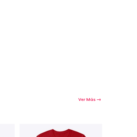
Ir al carrito
Cant.
prando
Ver Más