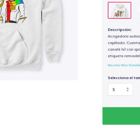
Descripción:
Acogedora sudade
cepillado. Cuenta
canalé 1x1 con sp
etiqueta removibl
Mostrar Más Detall
Selecciona el ta