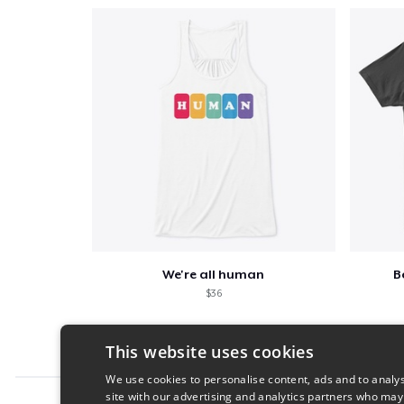
We're all human
B
$36
This website uses cookies
We use cookies to personalise content, ads and to analys
site with our advertising and analytics partners who may