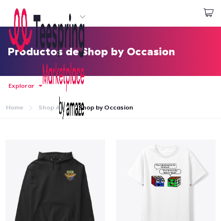
Empezar a Diseñar
Iniciar sesión
Productos de Shop by Occasion
Explorar
Home
Shop All
Shop by Occasion
Inicio
Iniciar sesión
Sigue tu pedido
Crear y vender