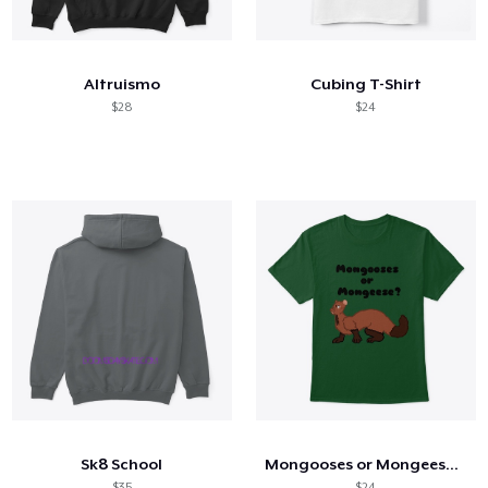
Cómo funciona
Venda en todas partes
Altruismo
Cubing T-Shirt
Venda lo que sea
$28
$24
Sk8 School
Mongooses or Mongeese Shirt
$35
$24