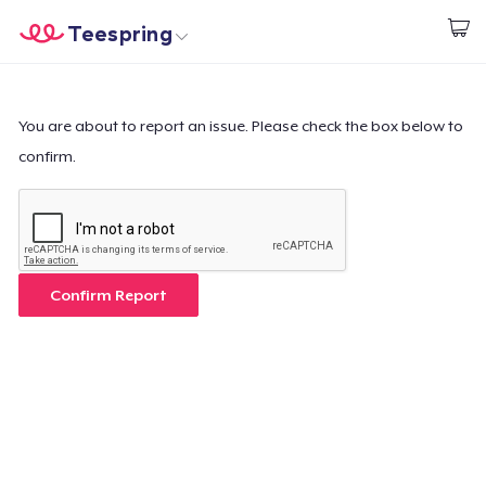
Teespring
Commencez le design
Accueil
Connexion
Connexion
You are about to report an issue. Please check the box below to
confirm.
Suivi de votre commande
Créer et vendre
Comment ça marche
Confirm Report
Vendez partout
Vendre n'importe quoi