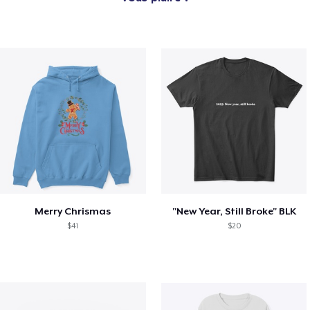
Merry Chrismas
"New Year, Still Broke" BLK
$41
$20