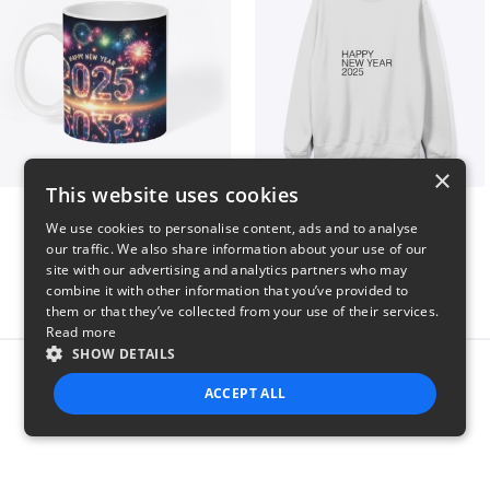
×
This website uses cookies
Fresh Start Mugs
HAPPY NEW YEAR 2025
We use cookies to personalise content, ads and to analyse
$16
$41
our traffic. We also share information about your use of our
site with our advertising and analytics partners who may
combine it with other information that you’ve provided to
them or that they’ve collected from your use of their services.
Read more
SHOW DETAILS
Report this product
ACCEPT ALL
STRICTLY NECESSARY
PERFORMANCE