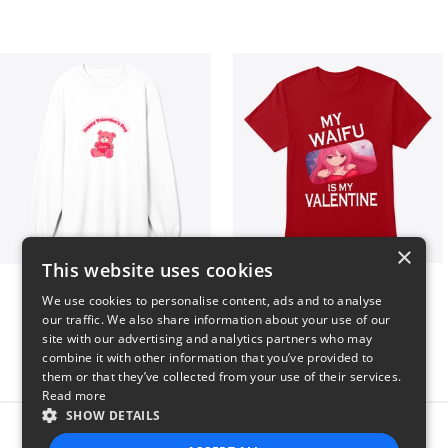
×
This website uses cookies
vday !
VALENTINE WAIFU
We use cookies to personalise content, ads and to analyse
$37
$25
our traffic. We also share information about your use of our
site with our advertising and analytics partners who may
combine it with other information that you’ve provided to
them or that they’ve collected from your use of their services.
Read more
SHOW DETAILS
Report this product