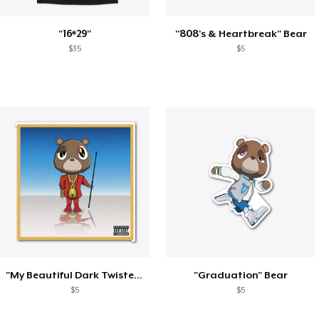
"16*29"
"808's & Heartbreak" Bear
$35
$5
"My Beautiful Dark Twisted Fantasy" Bear
"Graduation" Bear
$5
$5