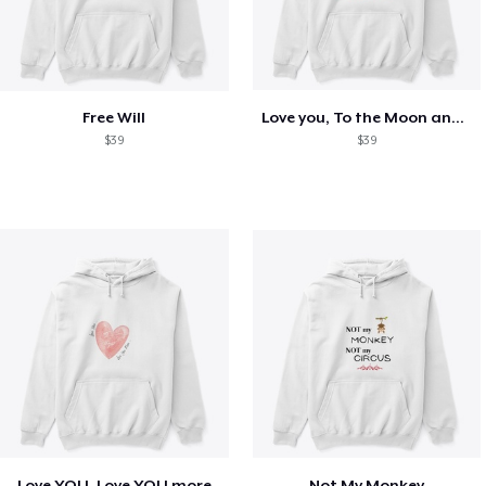
Free Will
Love you, To the Moon and Back
$39
$39
Love YOU, Love YOU more
Not My Monkey