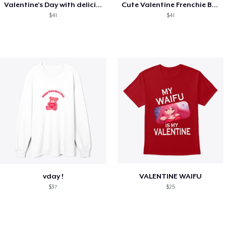
Valentine's Day with delicious food
Cute Valentine Frenchie Bulldog
$41
$41
vday !
VALENTINE WAIFU
$37
$25