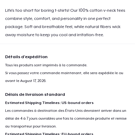
Life’s too short for boring t-shirts! Our 100% cotton v-neck tees
combine style, comfort, and personality in one perfect
package. Soft and breathable feel, while natural fibers wick
away moisture to keep you cool and irritation-free.
Détails d'expédition
Tous les produits sont imprimés à la commande.
Si vous passez votre commande maintenant, elle sera expédiée le ou
avant le
August 17, 2026
.
Délais de livraison standard
Estimated Shipping Timelines: US-bound orders
Les commandes à destination des États-Unis devraient arriver dans un
délai de 4 à 7 jours ouvrables une fois la commande produite et remise
au transporteur pour livraison.
Estimated Shipping Timelines: EU-bound orders