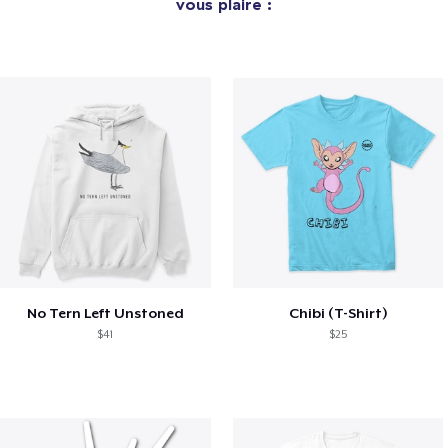
vous plaire :
No Tern Left Unstoned
Chibi (T-Shirt)
$41
$25