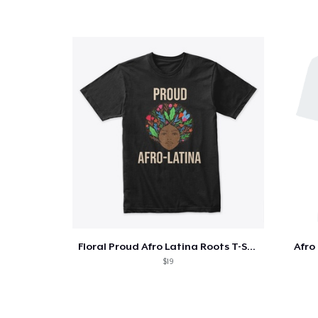
Floral Proud Afro Latina Roots T-Shirt
Afro
$19