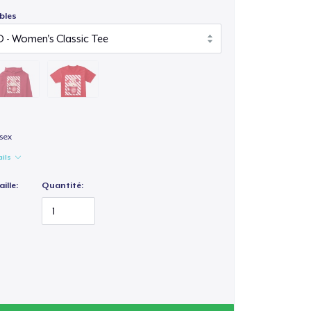
bles
isex
ails
ille:
Quantité: