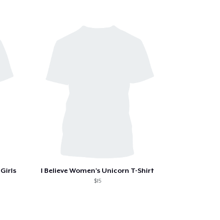
Qté
 Achats
Girls
I Believe Women’s Unicorn T-Shirt
$15