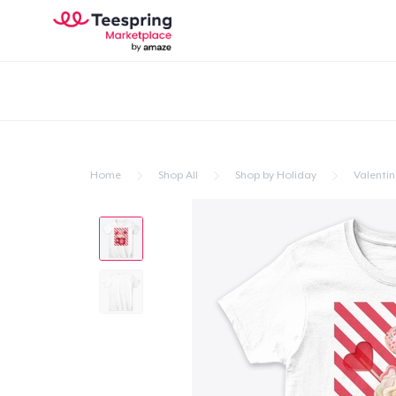
Home
Shop All
Shop by Holiday
Valentin