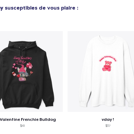
ay
susceptibles de vous plaire :
Valentine Frenchie Bulldog
vday !
$41
$37