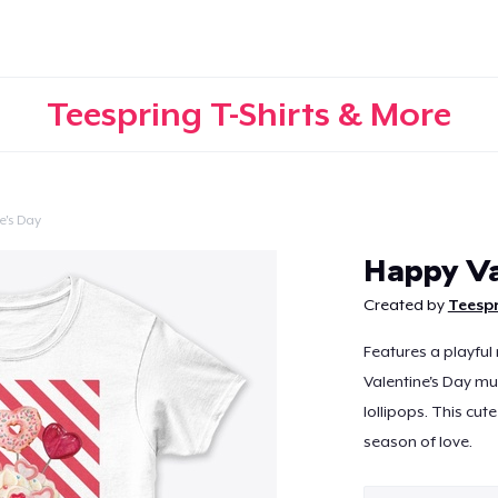
Teespring T-Shirts & More
e's Day
Continuer
Happy Va
Created by
Teespr
Features a playful
Valentine's Day mu
lollipops. This cute
season of love.