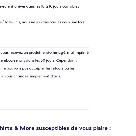
raient arriver dans les 10 à 16 jours ouvrables
États-Unis, nous ne suivons pas les colis une fois
Si vous recevez un produit endommagé, mal imprimé
 rembourserons dans les 30 jours. Cependant,
ne pouvons pas accepter les retours ou les
u si vous changez simplement d'avis.
e ajouté au
Panier
hirts & More
susceptibles de vous plaire :
V