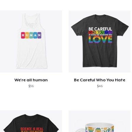
We're all human
Be Careful Who You Hate
$36
$46