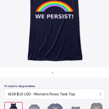
Comment ça marche
19,99 $US
Vendez partout
Mug
Vendre n'importe quoi
12,99 $US
Premium Long Sleeve Tee
25,99 $US
Women's Comfort Tee
22,99 $US
Classic Tank Top
22,99 $US
Produits disponibles
Premium Tank Top
24,99 $US