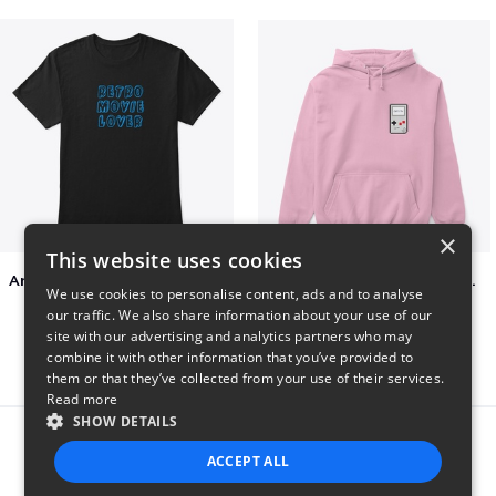
×
This website uses cookies
Amazing Retro Classic T-Shirt
Persian Cat watching Cats TV
We use cookies to personalise content, ads and to analyse
$25
$7
our traffic. We also share information about your use of our
site with our advertising and analytics partners who may
combine it with other information that you’ve provided to
them or that they’ve collected from your use of their services.
Read more
SHOW DETAILS
Report this product
ACCEPT ALL