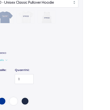
isexo
ails
ille:
Quantité: