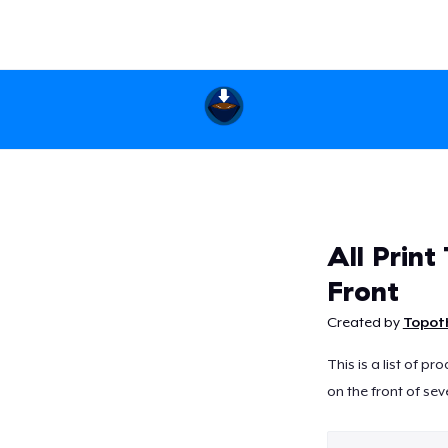
Continuer
All Prin
Front
Created by
Topot
This is a list of p
on the front of sev