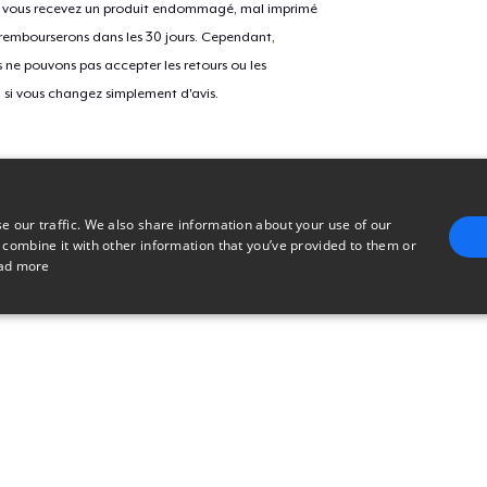
Si vous recevez un produit endommagé, mal imprimé
 rembourserons dans les 30 jours. Cependant,
ne pouvons pas accepter les retours ou les
u si vous changez simplement d'avis.
e our traffic. We also share information about your use of our
 combine it with other information that you’ve provided to them or
ad more
E
TARGETING
FUNCTIONALITY
UNCLASSIFIED
trictly necessary
Performance
Targeting
Functionality
Unclassified
uch as user login and account management. The website cannot be used properly without 
n
Description