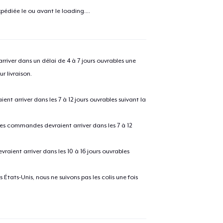
e ajouté au
Panier
pédiée le ou avant le
loading...
.
V
river dans un délai de 4 à 7 jours ouvrables une
Procéder à la
r livraison.
Continuer Mes
Vérification
 arriver dans les 7 à 12 jours ouvrables suivant la
 les commandes devraient arriver dans les 7 à 12
raient arriver dans les 10 à 16 jours ouvrables
États-Unis, nous ne suivons pas les colis une fois