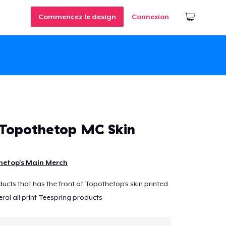
Commencez le design
Connexion
t Topothetop MC Skin
hetop's Main Merch
roducts that has the front of Topothetop's skin printed
eral all print Teespring products