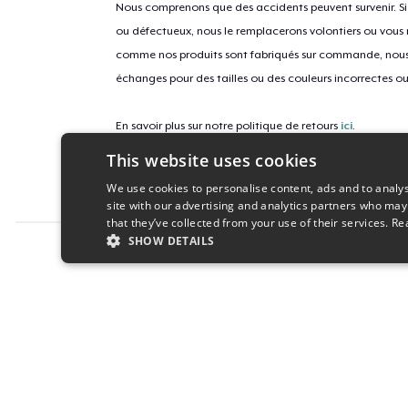
Nous comprenons que des accidents peuvent survenir. 
ou défectueux, nous le remplacerons volontiers ou vous
comme nos produits sont fabriqués sur commande, nous 
échanges pour des tailles ou des couleurs incorrectes o
En savoir plus sur notre politique de retours
ici
.
This website uses cookies
ID campagne
We use cookies to personalise content, ads and to analys
all-print-topothetop-mc-skin-f
site with our advertising and analytics partners who may
that they’ve collected from your use of their services.
Re
SHOW DETAILS
Report this product
STRICTLY NECESSARY
PERFORMANC
S
Strictly necessary cookies allow core website functionality s
Name
Provider
/
Domain
Expiratio