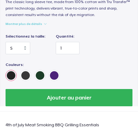
Heavy Tee
The classic long sleeve tee, made from 100% cotton with Tru Transfer™
print technology, delivers vibrant, true-to-color prints and sharp,
44,99 $US
consistent results without the risk of dye migration.
Montrer plus de détails
Tru transfer Printed Premium Tee
29,99 $US
Sélectionnez la taille:
Quantité:
Tru Transfer Printed Classic Tee
27,99 $US
Couleurs:
Comfort Colors 1717 | Classic Heavyweight T-Shirt
24,99 $US
Classic Long Sleeve Tee
Ajouter au panier
30,99 $US
Next Level 3600 | Premium Ring-Spun Cotton T-Shirt
4th of July Meat Smoking BBQ Grilling Essentials
24,99 $US