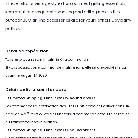
These retro or vintage style charcoal meat grilling essentials,
lean meat and vegetable smoking and grilling necessities,
outdoor BBQ grilling accessories are for your Fathers Day party
potluck.
Détails d'expédition
Tous les produits sont imprimés à la commande.
Si vous passez votre commande maintenant, elle sera expédiée le ou
avant le
August 17, 2026
.
Délais de livraison standard
Estimated Shipping Timelines: US-bound orders
Les commandes à destination des États-Unis devraient arriver dans un
délai de 4 à 7 jours ouvrables une fois la commande produite et remise
au transporteur pour livraison.
Estimated Shipping Timelines: EU-bound orders
Les commandes à destination du Royaume-Uni devraient arriver dans