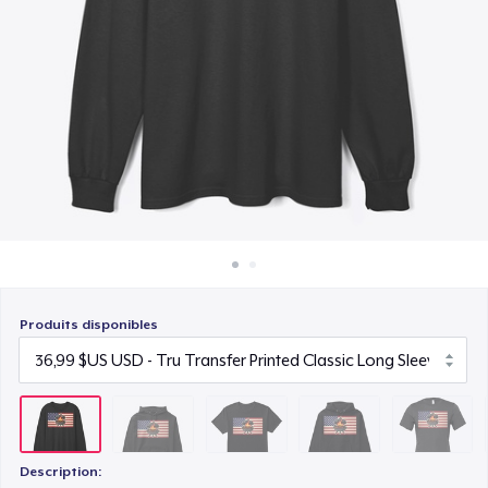
Comment ça marche
22,99 $US
Vendez partout
Unisex Premium Pullover Hoodie
Vendre n'importe quoi
40,99 $US
Bella Canvas 3001 | Classic Unisex Jersey T-Shirt
21,99 $US
Comfort Tee
23,99 $US
Produits disponibles
Unisex Classic Crewneck Sweatshirt
32,99 $US
Women's Classic Tee
23,99 $US
Description: