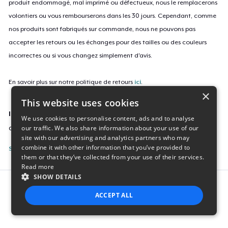
produit endommagé, mal imprimé ou défectueux, nous le remplacerons
volontiers ou vous rembourserons dans les 30 jours. Cependant, comme
nos produits sont fabriqués sur commande, nous ne pouvons pas
accepter les retours ou les échanges pour des tailles ou des couleurs
incorrectes ou si vous changez simplement d'avis.
En savoir plus sur notre politique de retours
ici
.
×
This website uses cookies
ID campagne
We use cookies to personalise content, ads and to analyse
our traffic. We also share information about your use of our
amore-9753
site with our advertising and analytics partners who may
combine it with other information that you’ve provided to
Signaler cette page
them or that they’ve collected from your use of their services.
Read more
SHOW DETAILS
Report this product
ACCEPT ALL
STRICTLY NECESSARY
PERFORMANCE