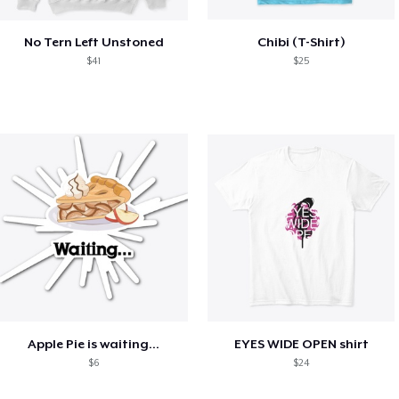
No Tern Left Unstoned
Chibi (T-Shirt)
$41
$25
Apple Pie is waiting...
EYES WIDE OPEN shirt
$6
$24