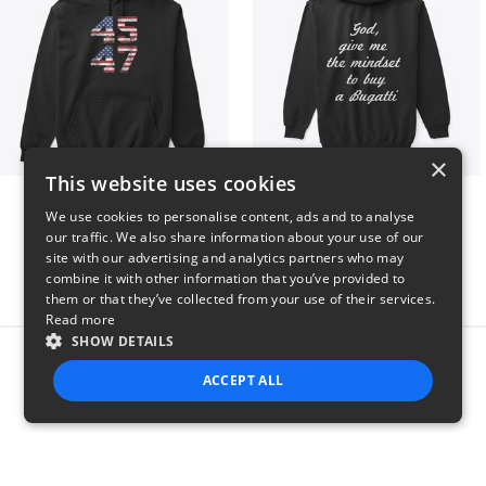
×
This website uses cookies
Vintage 45-47 Design
B
We use cookies to personalise content, ads and to analyse
$40
$51
our traffic. We also share information about your use of our
site with our advertising and analytics partners who may
combine it with other information that you’ve provided to
them or that they’ve collected from your use of their services.
Read more
SHOW DETAILS
Report this product
ACCEPT ALL
STRICTLY NECESSARY
PERFORMANCE
TARGETING
FUNCTIONALITY