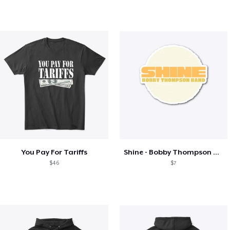
You Pay For Tariffs
Shine - Bobby Thompson Band Merch
$46
$7