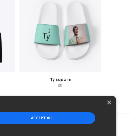
Ty square
$51
×
ACCEPT ALL