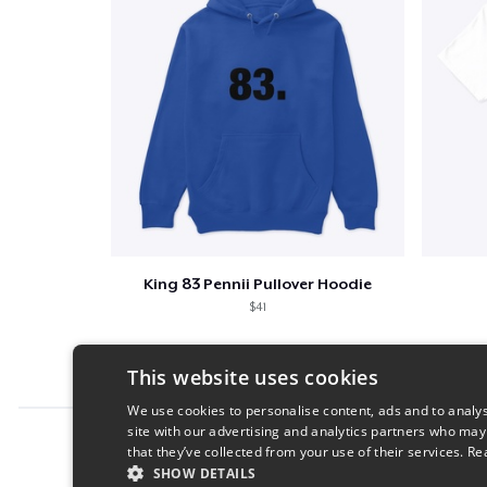
King 83 Pennii Pullover Hoodie
$41
This website uses cookies
We use cookies to personalise content, ads and to analys
site with our advertising and analytics partners who may
Report this product
that they’ve collected from your use of their services.
Re
SHOW DETAILS