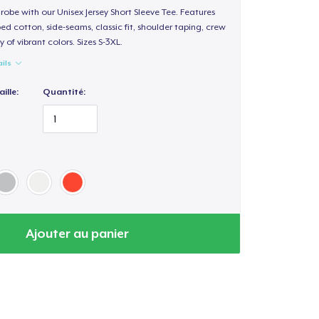
obe with our Unisex Jersey Short Sleeve Tee. Features
d cotton, side-seams, classic fit, shoulder taping, crew
 of vibrant colors. Sizes S-3XL.
ails
ille:
Quantité:
Ajouter au panier