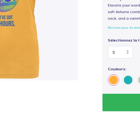
Elevate your wardr
soft Airlume combe
neck, and a variety
Montrer plus de dét
Sélectionnez la ta
Couleurs: