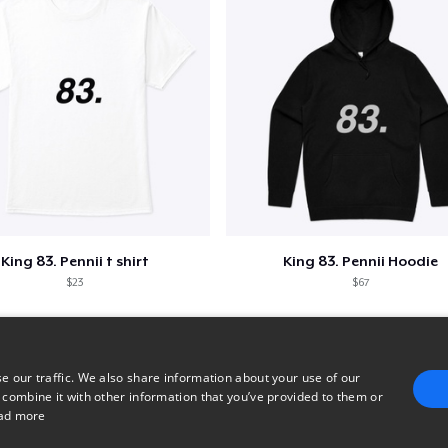
King 83. Pennii t shirt
King 83. Pennii Hoodie
$23
$67
e our traffic. We also share information about your use of our
 combine it with other information that you’ve provided to them or
ad more