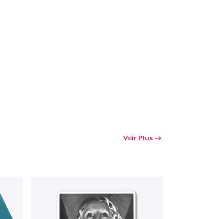
oir le Panier
Qté
 Achats
Voir Plus