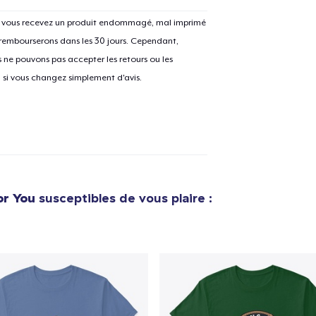
Si vous recevez un produit endommagé, mal imprimé
 rembourserons dans les 30 jours. Cependant,
ne pouvons pas accepter les retours ou les
e ajouté au
Panier
V
u si vous changez simplement d'avis.
Procéder à la
Continuer Mes
Vérification
or You
susceptibles de vous plaire :