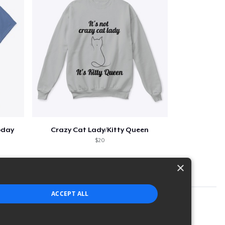
oday
Crazy Cat Lady/Kitty Queen
$20
×
ACCEPT ALL