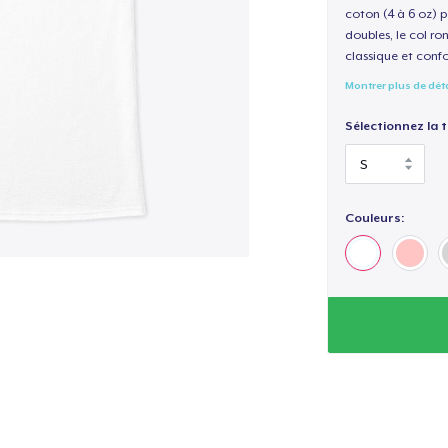
coton (4 à 6 oz) p
doubles, le col ro
classique et confo
Montrer plus de dét
Sélectionnez la ta
Couleurs: