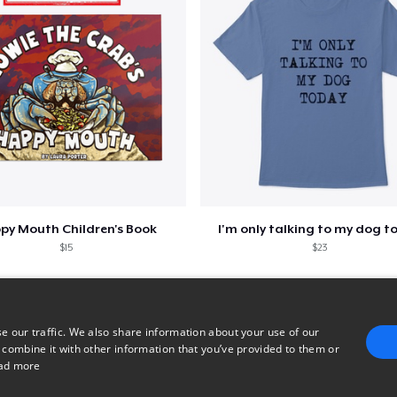
py Mouth Children's Book
I'm only talking to my dog t
$15
$23
e our traffic. We also share information about your use of our
 combine it with other information that you’ve provided to them or
ad more