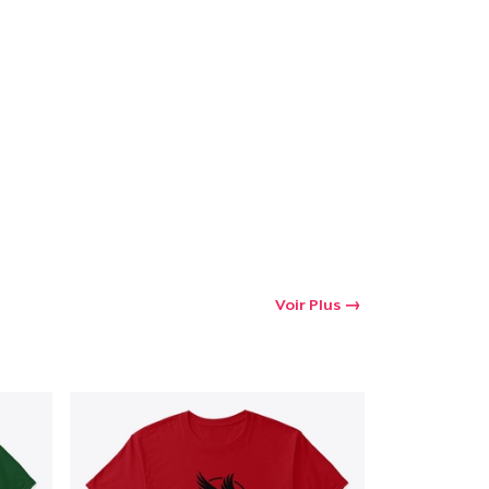
oir le Panier
Qté
 Achats
Voir Plus