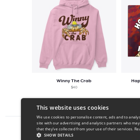
Winny The Crab
Hap
$40
This website uses cookies
We use cookies to personalise content, ads and to analys
site with our advertising and analytics partners who may
Report this product
that they’ve collected from your use of their services.
Re
SHOW DETAILS