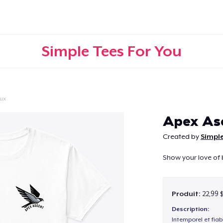
Simple Tees For You
ux
Continuer
Apex As
Created by
Simple
Show your love of b
Produit:
22,99 
Description:
Intemporel et fiab