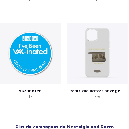
VAX-inated
Real Calculators have gears
$8
$25
Plus de campagnes de
Nostalgia and Retro