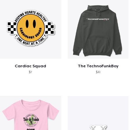
Cardiac Squad
The TechnoFunkBoy
$7
$41