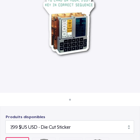
Comment ça marche
16,99 $US
Vendez partout
Next Level 3600 | Premium Ring-Spun Cotton T-Shirt
Vendre n'importe quoi
28,00 $US
Produits disponibles