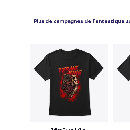
Plus de campagnes de
Fantastique
su
T-Rex Tyrant King