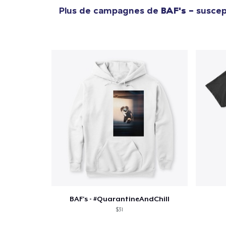
Plus de campagnes de
BAF's -
suscep
BAF's - #QuarantineAndChill
$31