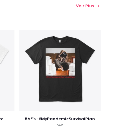
oir le Panier
Voir Plus
Qté
 Achats
ce
BAF's - #MyPandemicSurvivalPlan
$48