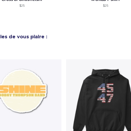
$25
$25
es de vous plaire :