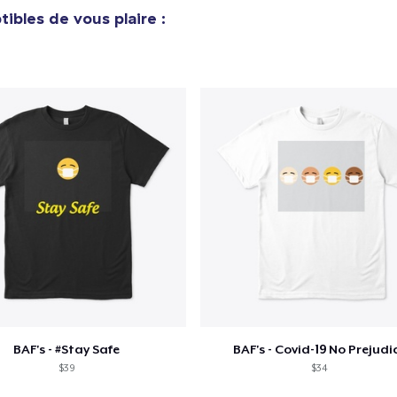
V
tibles de vous plaire :
Procéder à la
Continuer Mes
Vérification
Unisex Classic Pullover Hoodie
40,99 $US
Unisex Premium Pullover Hoodie
40,99 $US
Mug
15,99 $US
BAF's - #Stay Safe
BAF's - Covid-19 No Prejudi
$39
$34
Unisex Classic Crewneck Sweatshirt