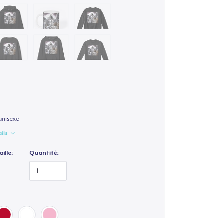
unisexe
ails
ille:
Quantité: