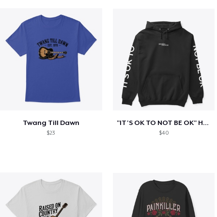
Twang Till Dawn
"IT'S OK TO NOT BE OK" Hoodie (BP LOGO)
$23
$40