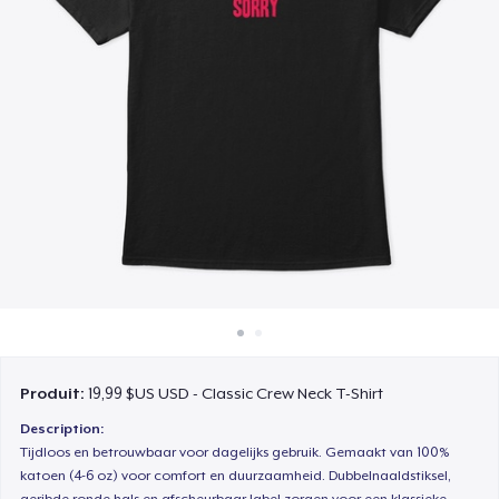
Comment ça marche
Vendez partout
Vendre n'importe quoi
Produit:
19,99 $US USD - Classic Crew Neck T-Shirt
Description:
Tijdloos en betrouwbaar voor dagelijks gebruik. Gemaakt van 100%
katoen (4-6 oz) voor comfort en duurzaamheid. Dubbelnaaldstiksel,
geribde ronde hals en afscheurbaar label zorgen voor een klassieke,