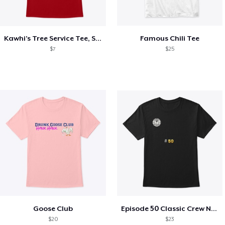
Kawhi’s Tree Service Tee, Shirts, Mug
Famous Chili Tee
$7
$25
Goose Club
Episode 50 Classic Crew Neck T-Shirt
$20
$23