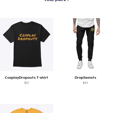
CosplayDropouts T-shirt
DropSweats
$23
$40