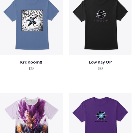
KraKoom!!
Low Key OP
$23
$23