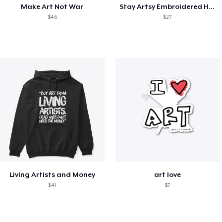
Make Art Not War
Stay Artsy Embroidered Hat
$46
$27
Living Artists and Money
art love
$41
$7