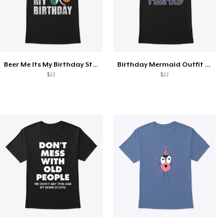
Beer Me Its My Birthday St Patricks Day
Birthday Mermaid Outfit Costume
$22
$22