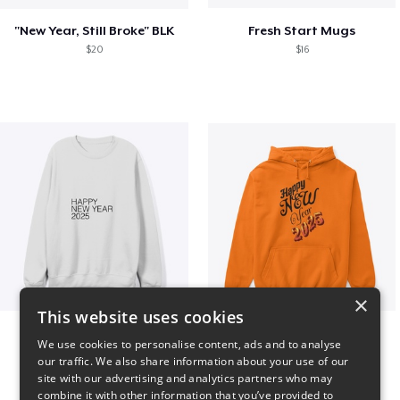
"New Year, Still Broke" BLK
Fresh Start Mugs
$20
$16
×
This website uses cookies
HAPPY NEW YEAR 2025
HAPPY NEW
We use cookies to personalise content, ads and to analyse
$41
$46
our traffic. We also share information about your use of our
site with our advertising and analytics partners who may
combine it with other information that you’ve provided to