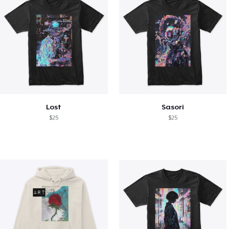
Lost
Sasori
$25
$25