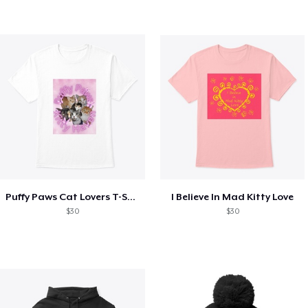
Puffy Paws Cat Lovers T-Shirt
I Believe In Mad Kitty Love
$30
$30